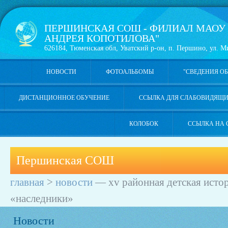
ПЕРШИНСКАЯ СОШ - ФИЛИАЛ МАОУ
АНДРЕЯ КОПОТИЛОВА"
626184, Тюменская обл, Уватский р-он, п. Першино, ул. Ми
НОВОСТИ
ФОТОАЛЬБОМЫ
"СВЕДЕНИЯ О
ДИСТАНЦИОННОЕ ОБУЧЕНИЕ
ССЫЛКА ДЛЯ СЛАБОВИДЯЩ
КОЛОБОК
ССЫЛКА НА 
Першинская СОШ
главная
>
новости
—
хv районная детская исто
«наследники»
Новости